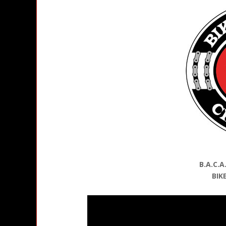
B.A.C.
BIK