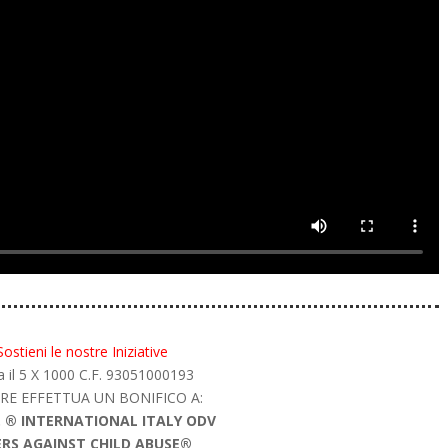
Sostieni le nostre Iniziative
 il 5 X 1000 C.F. 93051000193
RE EFFETTUA UN BONIFICO A:
A. ® INTERNATIONAL ITALY ODV
ERS AGAINST CHILD ABUSE®