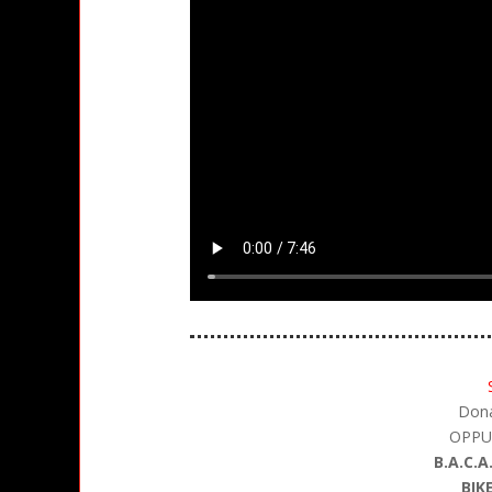
Dona
OPPU
B.A.C.
BIK