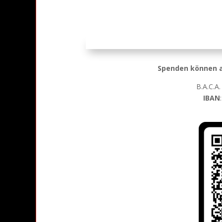
Spenden können a
B.A.C.A.
IBAN