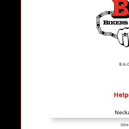
B.A.
Help
Necka
Unse