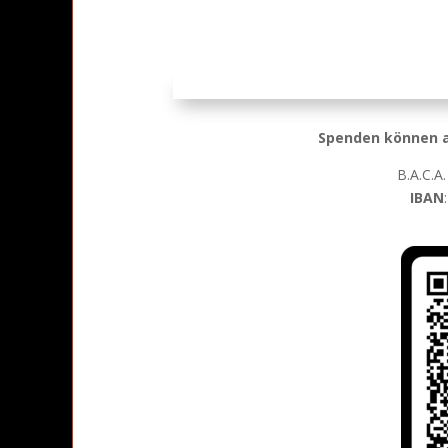
Spenden können a
B.A.C.A
IBAN