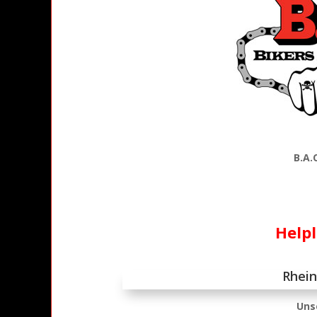
B.A.
Helpl
Rhein
Unse